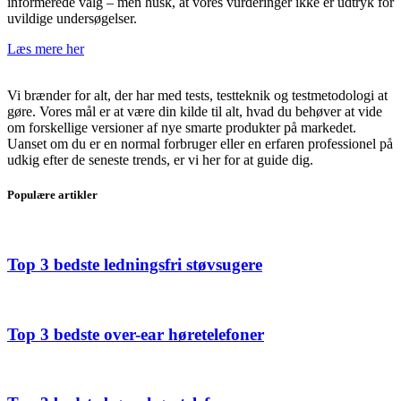
informerede valg – men husk, at vores vurderinger ikke er udtryk for
uvildige undersøgelser.
Læs mere her
Vi brænder for alt, der har med tests, testteknik og testmetodologi at
gøre. Vores mål er at være din kilde til alt, hvad du behøver at vide
om forskellige versioner af nye smarte produkter på markedet.
Uanset om du er en normal forbruger eller en erfaren professionel på
udkig efter de seneste trends, er vi her for at guide dig.
Populære artikler
Top 3 bedste ledningsfri støvsugere
Top 3 bedste over-ear høretelefoner