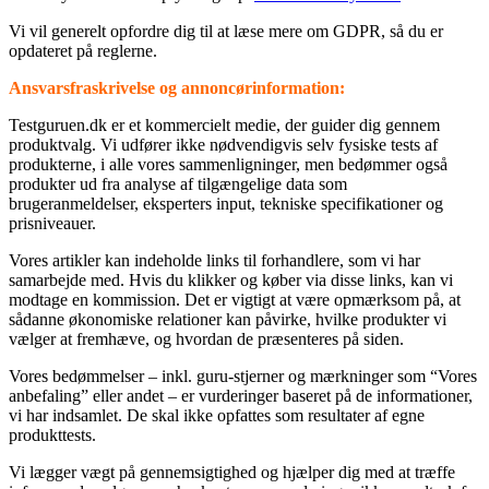
Vi vil generelt opfordre dig til at læse mere om GDPR, så du er
opdateret på reglerne.
Ansvarsfraskrivelse og annoncørinformation:
⁦Testguruen.dk⁩ er et kommercielt medie, der guider dig gennem
produktvalg. Vi udfører ikke nødvendigvis selv fysiske tests af
produkterne, i alle vores sammenligninger, men bedømmer også
produkter ud fra analyse af tilgængelige data som
brugeranmeldelser, eksperters input, tekniske specifikationer og
prisniveauer.
Vores artikler kan indeholde links til forhandlere, som vi har
samarbejde med. Hvis du klikker og køber via disse links, kan vi
modtage en kommission. Det er vigtigt at være opmærksom på, at
sådanne økonomiske relationer kan påvirke, hvilke produkter vi
vælger at fremhæve, og hvordan de præsenteres på siden.
Vores bedømmelser – inkl. guru-stjerner og mærkninger som “Vores
anbefaling” eller andet – er vurderinger baseret på de informationer,
vi har indsamlet. De skal ikke opfattes som resultater af egne
produkttests.
Vi lægger vægt på gennemsigtighed og hjælper dig med at træffe