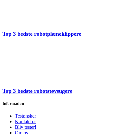
Top 3 bedste robotplæneklippere
Top 3 bedste robotstøvsugere
Information
Testønsker
Kontakt os
Bliv tester!
Om os