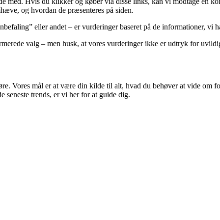
ejde med. Hvis du klikker og køber via disse links, kan vi modtage en 
emhæve, og hvordan de præsenteres på siden.
faling” eller andet – er vurderinger baseret på de informationer, vi har
merede valg – men husk, at vores vurderinger ikke er udtryk for uvildi
 gøre. Vores mål er at være din kilde til alt, hvad du behøver at vide om
 seneste trends, er vi her for at guide dig.