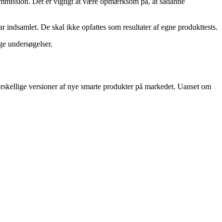
kommission. Det er vigtigt at være opmærksom på, at sådanne
 indsamlet. De skal ikke opfattes som resultater af egne produkttests.
ge undersøgelser.
 forskellige versioner af nye smarte produkter på markedet. Uanset om