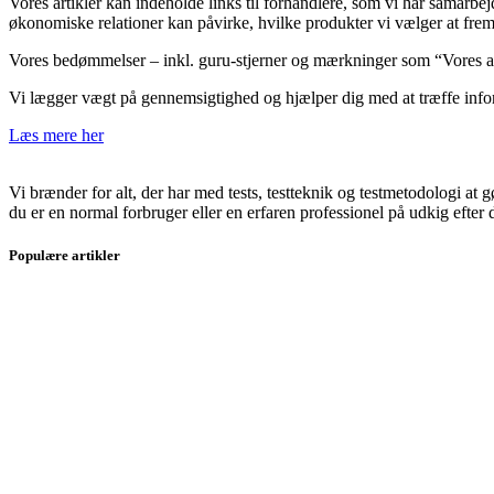
Vores artikler kan indeholde links til forhandlere, som vi har samarb
økonomiske relationer kan påvirke, hvilke produkter vi vælger at fr
Vores bedømmelser – inkl. guru-stjerner og mærkninger som “Vores anbe
Vi lægger vægt på gennemsigtighed og hjælper dig med at træffe infor
Læs mere her
Vi brænder for alt, der har med tests, testteknik og testmetodologi at
du er en normal forbruger eller en erfaren professionel på udkig efter de
Populære artikler