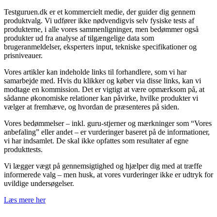
⁦Testguruen.dk⁩ er et kommercielt medie, der guider dig gennem
produktvalg. Vi udfører ikke nødvendigvis selv fysiske tests af
produkterne, i alle vores sammenligninger, men bedømmer også
produkter ud fra analyse af tilgængelige data som
brugeranmeldelser, eksperters input, tekniske specifikationer og
prisniveauer.
Vores artikler kan indeholde links til forhandlere, som vi har
samarbejde med. Hvis du klikker og køber via disse links, kan vi
modtage en kommission. Det er vigtigt at være opmærksom på, at
sådanne økonomiske relationer kan påvirke, hvilke produkter vi
vælger at fremhæve, og hvordan de præsenteres på siden.
Vores bedømmelser – inkl. guru-stjerner og mærkninger som “Vores
anbefaling” eller andet – er vurderinger baseret på de informationer,
vi har indsamlet. De skal ikke opfattes som resultater af egne
produkttests.
Vi lægger vægt på gennemsigtighed og hjælper dig med at træffe
informerede valg – men husk, at vores vurderinger ikke er udtryk for
uvildige undersøgelser.
Læs mere her