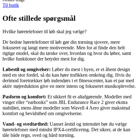
Til butik
Ofte stillede spørgsmål
Hvilke høretelefoner til løb skal jeg vælge?
De bedste høretelefoner til løb gør din træning sjovere, mere
fokuseret og langt mere motiverende. Men for at finde den helt
rigtige model, skal du tænke over, hvordan og hvor du løber, samt
hvilke funktioner der betyder mest for dig.
Løbestil og omgivelser:
Løber du mest i byen, er et åbent design
med en stor fordel, så du kan høre trafikken omkring dig. Hvis du
derimod foretrækker løb indendørs i et fitnesscenter, kan et par med
aktiv støjreduktion give en mere intens og fokuseret musikoplevelse.
Pasform og komfort:
Et sikkert fit er altafgørende. Modeller med
vinger eller “earhooks” som JBL Endurance Race 2 giver ekstra
stabilitet, mens åbne modeller som Wavell 4 Aero giver maksimal
komfort og bevidsthed om omgivelserne.
Vand- og svedtæthed:
Uanset årstid og intensitet bør du vælge
høretelefoner med mindst IPX4-certificering. Det sikrer, at de kan
tåle både regn, sved og hård træning.