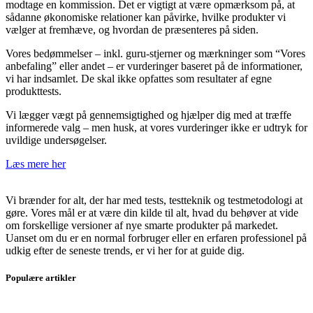
modtage en kommission. Det er vigtigt at være opmærksom på, at
sådanne økonomiske relationer kan påvirke, hvilke produkter vi
vælger at fremhæve, og hvordan de præsenteres på siden.
Vores bedømmelser – inkl. guru-stjerner og mærkninger som “Vores
anbefaling” eller andet – er vurderinger baseret på de informationer,
vi har indsamlet. De skal ikke opfattes som resultater af egne
produkttests.
Vi lægger vægt på gennemsigtighed og hjælper dig med at træffe
informerede valg – men husk, at vores vurderinger ikke er udtryk for
uvildige undersøgelser.
Læs mere her
Vi brænder for alt, der har med tests, testteknik og testmetodologi at
gøre. Vores mål er at være din kilde til alt, hvad du behøver at vide
om forskellige versioner af nye smarte produkter på markedet.
Uanset om du er en normal forbruger eller en erfaren professionel på
udkig efter de seneste trends, er vi her for at guide dig.
Populære artikler