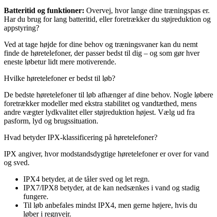
Batteritid og funktioner:
Overvej, hvor lange dine træningspas er.
Har du brug for lang batteritid, eller foretrækker du støjreduktion og
appstyring?
Ved at tage højde for dine behov og træningsvaner kan du nemt
finde de høretelefoner, der passer bedst til dig – og som gør hver
eneste løbetur lidt mere motiverende.
Hvilke høretelefoner er bedst til løb?
De bedste høretelefoner til løb afhænger af dine behov. Nogle løbere
foretrækker modeller med ekstra stabilitet og vandtæthed, mens
andre vægter lydkvalitet eller støjreduktion højest. Vælg ud fra
pasform, lyd og brugssituation.
Hvad betyder IPX-klassificering på høretelefoner?
IPX angiver, hvor modstandsdygtige høretelefoner er over for vand
og sved.
IPX4 betyder, at de tåler sved og let regn.
IPX7/IPX8 betyder, at de kan nedsænkes i vand og stadig
fungere.
Til løb anbefales mindst IPX4, men gerne højere, hvis du
løber i regnvejr.