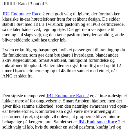





Rated 3 out of 5
JBL Endurance Race 2
er et godt valg til løbere, der foretrækker
klassiske in-ear høretelefoner frem for et åbent design. De sidder
stabilt i øret med JBL’s Twistlock-pasform og er IP68-certificerede,
så de tåler både sved, regn og støv. Det gør dem velegnede til
træning i al slags vejr, og den tætte pasform betyder samtidig, at de
bliver siddende godt fast under løb.
Lyden er kraftig og baspræget, hvilket passer godt til træning og du
får funktioner, som gør dem brugbare i hverdagen, blandt andet
aktiv støjreduktion, Smart Ambient, multipoint-forbindelse og
mikrofoner til opkald. Batteritiden er også fornuftig med op til 12
timer i høretelefonerne og op til 48 timer samlet med etuiet, når
ANC er slået fra.
Den største ulempe ved
JBL Endurance Race 2
er, at in-ear-designet
lukker mere af for omgivelserne. Smart Ambient hjælper, men det
giver ikke samme sikkerhed, som den naturlige awareness ved open-
ear høretelefoner. Komforten kan også være mere afhængig af
pasformen i øret, og nogle vil opleve, at propperne bliver mindre
behagelige på længere ture. Samlet set er
JBL Endurance Race 2
et
solidt valg til løb, hvis du ønsker en stabil pasform, kraftig lyd og