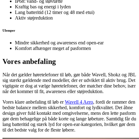
IP68: vand- og støvtætte
Kraftig bas og energi i lyden
Lang batteritid (12 timer og 48 med etui)
Aktiv støjreduktion
Ulemper
Mindre sikkerhed og awareness end open-ear
Komfort afhænger meget af pasformen
Vores anbefaling
Når det gælder høretelefoner til løb, gør både Wavell, Shokz og JBL
sig stærkt gældende med modeller, der er udviklet til aktiv brug. Det
vigtigste er dog at vælge høretelefoner, der matcher dine behov, især
når det kommer til fit, awareness eller støjreduktion.
Vores klare anbefaling til løb er
Wavell 4 Aero
, fordi de rammer den
bedste balance mellem sikkerhed, komfort og lydkvalitet. Det åbne
design giver fuld kontakt med omgivelserne, mens den lette pasform
gør dem behagelige på både korte og lange løbeture. Samtidig får du
lang batteritid og stærk lyd for open-ear-kategorien, hvilket gør dem
til det bedste valg for de fleste løbere.