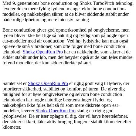
Med 9. generations bone conduction og Shokz TurboPitch-teknologi
leverer de en mere fyldig lyd end mange ældre bone conduction-
modeller, og nakkebøjlen sikrer, at de bliver siddende stabilt under
både rolige løbeture og mere intensiv træning.
Bone conduction giver god opmærksomhed på omgivelserne, men
lyden bliver ikke helt lige så naturlig og fyldig som på nogle open-
ear-modeller med air conduction. Ved høj lydstyrke kan man også
opleve de små vibrationer, som ofte følger med bone conduction-
teknologi.
Shokz OpenRun Pro
har en nakkebøjle, som sikrer at de
sidder stabilt under løb, men det betyder også at de kan føles mindre
fri end modeller, der kun sidder direkte på øret.
Samlet set er
Shokz OpenRun Pro
et rigtig godt valg til løbere, der
prioriterer sikkerhed, stabilitet og komfort på turen. De giver dig
mulighed for at høre omgivelserne og selvom bone conduction-
teknologien har nogle naturlige begrænsninger i lyden og
nakkebøjlen ikke føles helt så fri som mere diskrete open-ear-
modeller, leverer
Shokz OpenRun Pro
stadig en rigtig god
lydoplevelse. De er især oplagte til dig, der vil have høretelefoner,
der sidder sikkert, tåler aktiv brug og fungerer stabilt kilometer efter
kilometer.