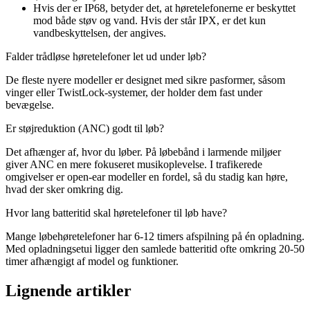
Hvis der er IP68, betyder det, at høretelefonerne er beskyttet
mod både støv og vand. Hvis der står IPX, er det kun
vandbeskyttelsen, der angives.
Falder trådløse høretelefoner let ud under løb?
De fleste nyere modeller er designet med sikre pasformer, såsom
vinger eller TwistLock-systemer, der holder dem fast under
bevægelse.
Er støjreduktion (ANC) godt til løb?
Det afhænger af, hvor du løber. På løbebånd i larmende miljøer
giver ANC en mere fokuseret musikoplevelse. I trafikerede
omgivelser er open-ear modeller en fordel, så du stadig kan høre,
hvad der sker omkring dig.
Hvor lang batteritid skal høretelefoner til løb have?
Mange løbehøretelefoner har 6-12 timers afspilning på én opladning.
Med opladningsetui ligger den samlede batteritid ofte omkring 20-50
timer afhængigt af model og funktioner.
Lignende artikler