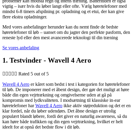
problemer kan modstå regn og intens træning. Batteritiden er også
vigtig – især hvis du løber langt eller ofte. Vælg høretelefoner med
mindst 6-8 timers afspilning pr. opladning og et etui, der kan give
flere ekstra opladninger.
Med vores anbefalinger herunder kan du nemt finde de bedste
høretelefoner til løb – uanset om du jagter den perfekte pasform, den
reneste lyd eller den mest avancerede teknologi til din træning
Se vores anbefaling
1. Testvinder - Wavell 4 Aero





Rated 5 out of 5
Wavell 4 Aero
er kåret som bedst i test i kategorien for høretelefoner
til løb. De imponerer med et åbent design, der gør det muligt at høre
både din egen vejrtrækning og omgivelserne uden at gå på
kompromis med lydkvaliteten. I modsætning til klassiske in-ear
høretelefoner har
Wavell 4 Aero
ikke aktiv støjreduktion og det er en
klar fordel, når du løber udendørs. Det åbne design er utrolig
populært blandt løbere, fordi det giver en naturlig awareness, så du
kan høre både trafikken og din egen vejrtrækning, hvilket er helt
ideelt for at opnå det bedste flow i dit løb.