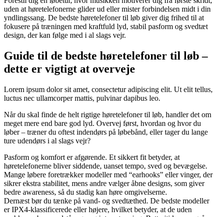
Forestil dig en løbetur, hvor musikken motiverer dig fra første skridt,
uden at høretelefonerne glider ud eller mister forbindelsen midt i din
yndlingssang. De bedste høretelefoner til løb giver dig frihed til at
fokusere på træningen med kraftfuld lyd, stabil pasform og svedtæt
design, der kan følge med i al slags vejr.
Guide til de bedste høretelefoner til løb –
dette er vigtigt at overveje
Lorem ipsum dolor sit amet, consectetur adipiscing elit. Ut elit tellus,
luctus nec ullamcorper mattis, pulvinar dapibus leo.
Når du skal finde de helt rigtige høretelefoner til løb, handler det om
meget mere end bare god lyd. Overvej først, hvordan og hvor du
løber – træner du oftest indendørs på løbebånd, eller tager du lange
ture udendørs i al slags vejr?
Pasform og komfort er afgørende. Et sikkert fit betyder, at
høretelefonerne bliver siddende, uanset tempo, sved og bevægelse.
Mange løbere foretrækker modeller med “earhooks” eller vinger, der
sikrer ekstra stabilitet, mens andre vælger åbne designs, som giver
bedre awareness, så du stadig kan høre omgivelserne.
Dernæst bør du tænke på vand- og svedtæthed. De bedste modeller
er IPX4-klassificerede eller højere, hvilket betyder, at de uden