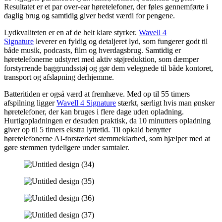
Resultatet er et par over-ear høretelefoner, der føles gennemførte i
daglig brug og samtidig giver bedst værdi for pengene.
Lydkvaliteten er en af de helt klare styrker.
Wavell 4
Signature
leverer en fyldig og detaljeret lyd, som fungerer godt til
både musik, podcasts, film og hverdagsbrug. Samtidig er
høretelefonerne udstyret med aktiv støjreduktion, som dæmper
forstyrrende baggrundsstøj og gør dem velegnede til både kontoret,
transport og afslapning derhjemme.
Batteritiden er også værd at fremhæve. Med op til 55 timers
afspilning ligger
Wavell 4 Signature
stærkt, særligt hvis man ønsker
høretelefoner, der kan bruges i flere dage uden opladning.
Hurtigopladningen er desuden praktisk, da 10 minutters opladning
giver op til 5 timers ekstra lyttetid. Til opkald benytter
høretelefonerne AI-forstærket stemmeklarhed, som hjælper med at
gøre stemmen tydeligere under samtaler.