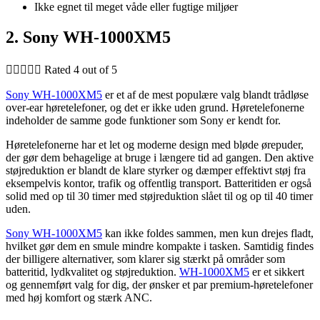
Ikke egnet til meget våde eller fugtige miljøer
2. Sony WH-1000XM5





Rated 4 out of 5
Sony WH-1000XM5
er et af de mest populære valg blandt trådløse
over-ear høretelefoner, og det er ikke uden grund. Høretelefonerne
indeholder de samme gode funktioner som Sony er kendt for.
Høretelefonerne har et let og moderne design med bløde ørepuder,
der gør dem behagelige at bruge i længere tid ad gangen. Den aktive
støjreduktion er blandt de klare styrker og dæmper effektivt støj fra
eksempelvis kontor, trafik og offentlig transport. Batteritiden er også
solid med op til 30 timer med støjreduktion slået til og op til 40 timer
uden.
Sony WH-1000XM5
kan ikke foldes sammen, men kun drejes fladt,
hvilket gør dem en smule mindre kompakte i tasken. Samtidig findes
der billigere alternativer, som klarer sig stærkt på områder som
batteritid, lydkvalitet og støjreduktion.
WH-1000XM5
er et sikkert
og gennemført valg for dig, der ønsker et par premium-høretelefoner
med høj komfort og stærk ANC.