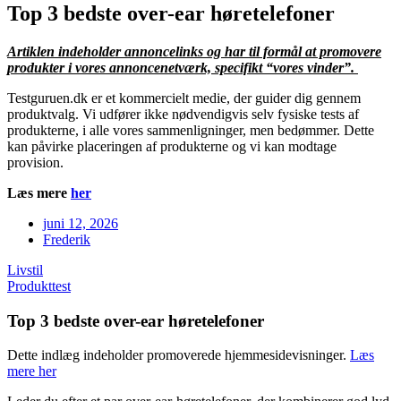
Top 3 bedste over-ear høretelefoner
Artiklen indeholder annoncelinks og har til formål at promovere
produkter i vores annoncenetværk, specifikt “vores vinder”.
⁦Testguruen.dk⁩ er et kommercielt medie, der guider dig gennem
produktvalg. Vi udfører ikke nødvendigvis selv fysiske tests af
produkterne, i alle vores sammenligninger, men bedømmer. Dette
kan påvirke placeringen af produkterne og vi kan modtage
provision.
Læs mere
her
juni 12, 2026
Frederik
Livstil
Produkttest
Top 3 bedste over-ear høretelefoner
Dette indlæg indeholder promoverede hjemmesidevisninger.
Læs
mere her