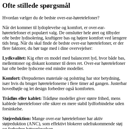
Ofte stillede spørgsmål
Hvordan vælger du de bedste over-ear-høretelefoner?
Når det kommer til lydoplevelse og komfort, er over-ear-
høretelefoner et populært valg. De omslutter hele øret og tilbyder
ofte bedre lydisolering, kraftigere bas og højere komfort ved længere
tids brug. Når du skal finde de bedste over-ear høretelefoner, er der
flere faktorer, du bør tage med i dine overvejelser:
Lydkvalitet:
Kig efter en model med balanceret lyd, hvor både bas,
mellemtoner og diskant kommer til deres ret. Over-ear høretelefoner
har ofte bedre lydscene end mindre modeller.
Komfort:
Ørepudernes materiale og polstring har stor betydning,
især hvis du bruger høretelefonerne i flere timer ad gangen. Justerbar
hovedbøjle og let design forbedrer også komforten.
Trådløs eller kablet:
Trådløse modeller giver større frihed, mens
kablede høretelefoner ofte sikrer en mere stabil lydforbindelse uden
forsinkelse.
Støjreduktion:
Mange over-ear høretelefoner har aktiv
støjreduktion (ANC), som effektivt blokerer udefrakommende støj
og forbedrer lytteoplevelsen.