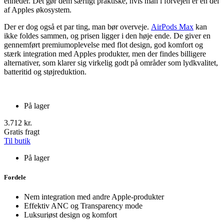
enheder. Det gør dem særligt praktiske, hvis man i forvejen er en del
af Apples økosystem.
Der er dog også et par ting, man bør overveje.
AirPods Max
kan
ikke foldes sammen, og prisen ligger i den høje ende. De giver en
gennemført premiumoplevelse med flot design, god komfort og
stærk integration med Apples produkter, men der findes billigere
alternativer, som klarer sig virkelig godt på områder som lydkvalitet,
batteritid og støjreduktion.
På lager
3.712 kr.
Gratis fragt
Til butik
På lager
Fordele
Nem integration med andre Apple-produkter
Effektiv ANC og Transparency mode
Luksuriøst design og komfort