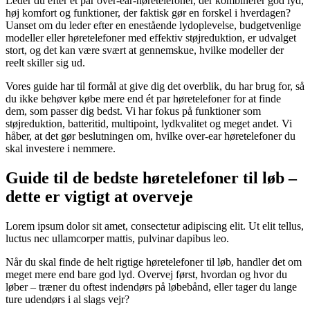
Leder du efter et par over-ear-høretelefoner, der kombinerer god lyd,
høj komfort og funktioner, der faktisk gør en forskel i hverdagen?
Uanset om du leder efter en enestående lydoplevelse, budgetvenlige
modeller eller høretelefoner med effektiv støjreduktion, er udvalget
stort, og det kan være svært at gennemskue, hvilke modeller der
reelt skiller sig ud.
Vores guide har til formål at give dig det overblik, du har brug for, så
du ikke behøver købe mere end ét par høretelefoner for at finde
dem, som passer dig bedst. Vi har fokus på funktioner som
støjreduktion, batteritid, multipoint, lydkvalitet og meget andet. Vi
håber, at det gør beslutningen om, hvilke over-ear høretelefoner du
skal investere i nemmere.
Guide til de bedste høretelefoner til løb –
dette er vigtigt at overveje
Lorem ipsum dolor sit amet, consectetur adipiscing elit. Ut elit tellus,
luctus nec ullamcorper mattis, pulvinar dapibus leo.
Når du skal finde de helt rigtige høretelefoner til løb, handler det om
meget mere end bare god lyd. Overvej først, hvordan og hvor du
løber – træner du oftest indendørs på løbebånd, eller tager du lange
ture udendørs i al slags vejr?