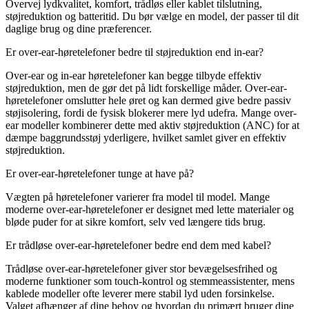
Overvej lydkvalitet, komfort, trådløs eller kablet tilslutning,
støjreduktion og batteritid. Du bør vælge en model, der passer til dit
daglige brug og dine præferencer.
Er over-ear-høretelefoner bedre til støjreduktion end in-ear?
Over-ear og in-ear høretelefoner kan begge tilbyde effektiv
støjreduktion, men de gør det på lidt forskellige måder. Over-ear-
høretelefoner omslutter hele øret og kan dermed give bedre passiv
støjisolering, fordi de fysisk blokerer mere lyd udefra. Mange over-
ear modeller kombinerer dette med aktiv støjreduktion (ANC) for at
dæmpe baggrundsstøj yderligere, hvilket samlet giver en effektiv
støjreduktion.
Er over-ear-høretelefoner tunge at have på?
Vægten på høretelefoner varierer fra model til model. Mange
moderne over-ear-høretelefoner er designet med lette materialer og
bløde puder for at sikre komfort, selv ved længere tids brug.
Er trådløse over-ear-høretelefoner bedre end dem med kabel?
Trådløse over-ear-høretelefoner giver stor bevægelsesfrihed og
moderne funktioner som touch-kontrol og stemmeassistenter, mens
kablede modeller ofte leverer mere stabil lyd uden forsinkelse.
Valget afhænger af dine behov og hvordan du primært bruger dine