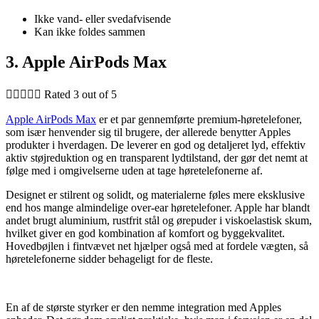
Ikke vand- eller svedafvisende
Kan ikke foldes sammen
3. Apple AirPods Max





Rated 3 out of 5
Apple AirPods Max
er et par gennemførte premium-høretelefoner,
som især henvender sig til brugere, der allerede benytter Apples
produkter i hverdagen. De leverer en god og detaljeret lyd, effektiv
aktiv støjreduktion og en transparent lydtilstand, der gør det nemt at
følge med i omgivelserne uden at tage høretelefonerne af.
Designet er stilrent og solidt, og materialerne føles mere eksklusive
end hos mange almindelige over-ear høretelefoner. Apple har blandt
andet brugt aluminium, rustfrit stål og ørepuder i viskoelastisk skum,
hvilket giver en god kombination af komfort og byggekvalitet.
Hovedbøjlen i fintvævet net hjælper også med at fordele vægten, så
høretelefonerne sidder behageligt for de fleste.
En af de største styrker er den nemme integration med Apples