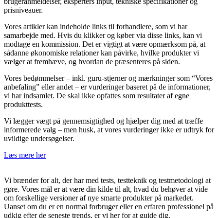
brugeranmeldelser, eksperters input, tekniske specifikationer og
prisniveauer.
Vores artikler kan indeholde links til forhandlere, som vi har
samarbejde med. Hvis du klikker og køber via disse links, kan vi
modtage en kommission. Det er vigtigt at være opmærksom på, at
sådanne økonomiske relationer kan påvirke, hvilke produkter vi
vælger at fremhæve, og hvordan de præsenteres på siden.
Vores bedømmelser – inkl. guru-stjerner og mærkninger som “Vores
anbefaling” eller andet – er vurderinger baseret på de informationer,
vi har indsamlet. De skal ikke opfattes som resultater af egne
produkttests.
Vi lægger vægt på gennemsigtighed og hjælper dig med at træffe
informerede valg – men husk, at vores vurderinger ikke er udtryk for
uvildige undersøgelser.
Læs mere her
Vi brænder for alt, der har med tests, testteknik og testmetodologi at
gøre. Vores mål er at være din kilde til alt, hvad du behøver at vide
om forskellige versioner af nye smarte produkter på markedet.
Uanset om du er en normal forbruger eller en erfaren professionel på
udkig efter de seneste trends, er vi her for at guide dig.