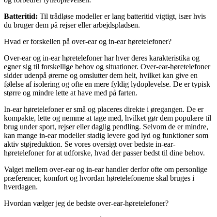
Batteritid:
Til trådløse modeller er lang batteritid vigtigt, især hvis
du bruger dem på rejser eller arbejdspladsen.
Hvad er forskellen på over-ear og in-ear høretelefoner?
Over-ear og in-ear høretelefoner har hver deres karakteristika og
egner sig til forskellige behov og situationer. Over-ear-høretelefoner
sidder udenpå ørerne og omslutter dem helt, hvilket kan give en
følelse af isolering og ofte en mere fyldig lydoplevelse. De er typisk
større og mindre lette at have med på farten.
In-ear høretelefoner er små og placeres direkte i øregangen. De er
kompakte, lette og nemme at tage med, hvilket gør dem populære til
brug under sport, rejser eller daglig pendling. Selvom de er mindre,
kan mange in-ear modeller stadig levere god lyd og funktioner som
aktiv støjreduktion. Se vores oversigt over bedste in-ear-
høretelefoner for at udforske, hvad der passer bedst til dine behov.
Valget mellem over-ear og in-ear handler derfor ofte om personlige
præferencer, komfort og hvordan høretelefonerne skal bruges i
hverdagen.
Hvordan vælger jeg de bedste over-ear-høretelefoner?