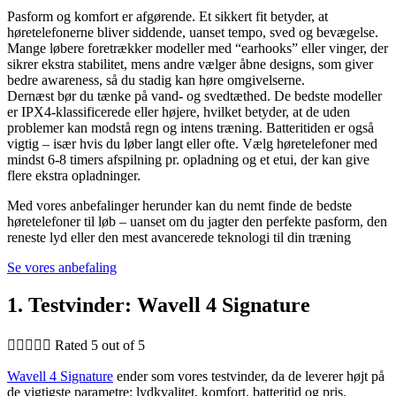
Pasform og komfort er afgørende. Et sikkert fit betyder, at
høretelefonerne bliver siddende, uanset tempo, sved og bevægelse.
Mange løbere foretrækker modeller med “earhooks” eller vinger, der
sikrer ekstra stabilitet, mens andre vælger åbne designs, som giver
bedre awareness, så du stadig kan høre omgivelserne.
Dernæst bør du tænke på vand- og svedtæthed. De bedste modeller
er IPX4-klassificerede eller højere, hvilket betyder, at de uden
problemer kan modstå regn og intens træning. Batteritiden er også
vigtig – især hvis du løber langt eller ofte. Vælg høretelefoner med
mindst 6-8 timers afspilning pr. opladning og et etui, der kan give
flere ekstra opladninger.
Med vores anbefalinger herunder kan du nemt finde de bedste
høretelefoner til løb – uanset om du jagter den perfekte pasform, den
reneste lyd eller den mest avancerede teknologi til din træning
Se vores anbefaling
1. Testvinder: Wavell 4 Signature





Rated 5 out of 5
Wavell 4 Signature
ender som vores testvinder, da de leverer højt på
de vigtigste parametre: lydkvalitet, komfort, batteritid og pris.