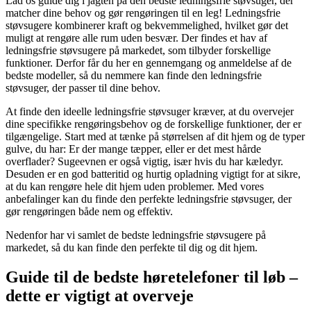
Lad os guide dig i jagten på den bedste ledningsfrie støvsuger, der
matcher dine behov og gør rengøringen til en leg! Ledningsfrie
støvsugere kombinerer kraft og bekvemmelighed, hvilket gør det
muligt at rengøre alle rum uden besvær. Der findes et hav af
ledningsfrie støvsugere på markedet, som tilbyder forskellige
funktioner. Derfor får du her en gennemgang og anmeldelse af de
bedste modeller, så du nemmere kan finde den ledningsfrie
støvsuger, der passer til dine behov.
At finde den ideelle ledningsfrie støvsuger kræver, at du overvejer
dine specifikke rengøringsbehov og de forskellige funktioner, der er
tilgængelige. Start med at tænke på størrelsen af dit hjem og de typer
gulve, du har: Er der mange tæpper, eller er det mest hårde
overflader? Sugeevnen er også vigtig, især hvis du har kæledyr.
Desuden er en god batteritid og hurtig opladning vigtigt for at sikre,
at du kan rengøre hele dit hjem uden problemer. Med vores
anbefalinger kan du finde den perfekte ledningsfrie støvsuger, der
gør rengøringen både nem og effektiv.
Nedenfor har vi samlet de bedste ledningsfrie støvsugere på
markedet, så du kan finde den perfekte til dig og dit hjem.
Guide til de bedste høretelefoner til løb –
dette er vigtigt at overveje