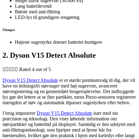
Meget stærk sugeevne (50.000 Pa)
Lang batterilevetid
Børste med anti-filtring
LED-lys til grundigere rengøring
Ulemper
Højeste sugestyrke dræner batteriet hurtigere
2. Dyson V15 Detect Absolute





Rated 4 out of 5
Dyson V15 Detect Absolute
er et stærkt premiumvalg til dig, der vil
have en ledningsfri støvsuger med høj sugeevne, avanceret
støvregistrering og en gennemført brugeroplevelse. Det indbyggede
lys gør det lettere at se fine partikler, mens Piezo-sensoren registrerer
mængden af støv og automatisk tilpasser sugestyrken efter behov.
I brug imponerer
Dyson V15 Detect Absolute
især med sin
præcision og teknologi. Den viser løbende information om
støvpartikler og batteritid på displayet. Samtidig er den udstyret med
anti-filtringsteknologi, som hjælper med at fjerne hår fra
børsterullen, hvilket gør den praktisk i hjem med kæledyr eller langt