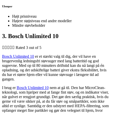
Ulemper
Højt prisniveau
Højere støjniveau end andre modeller
Mindre støvbeholder
3. Bosch Unlimited 10





Rated 3 out of 5
Bosch Unlimited 10
er et stærkt valg til dig, der vil have en
brugervenlig ledningsfri støvsuger med lang batteritid og god
sugeevne. Med op til 80 minutters driftstid kan du nå langt på én
opladning, og det udskiftelige batteri giver ekstra fleksibilitet, hvis
du har et større hjem eller vil kunne støvsuge i længere tid ad
gangen.
I brug er
Bosch Unlimited 10
nem at gå til. Den har MicroClean-
teknologi, som hjælper med at fange fint støv, og en indikator viser,
når gulvet er rengjort grundigt. Det gør den særlig praktisk, hvis du
gerne vil være sikker på, at du får støv og småpartikler, som ikke
altid er synlige. Samtidig er den udstyret med HEPA-filtrering, som
opfanger meget fine partikler og gør den velegnet til hjem, hvor