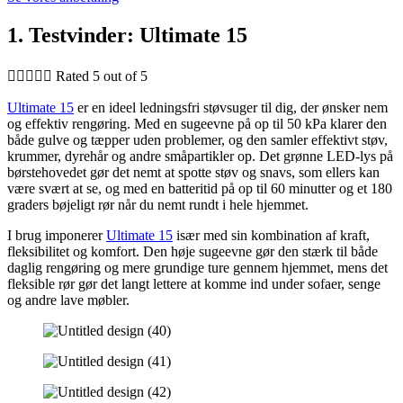
1. Testvinder: Ultimate 15





Rated 5 out of 5
Ultimate 15
er en ideel ledningsfri støvsuger til dig, der ønsker nem
og effektiv rengøring. Med en sugeevne på op til 50 kPa klarer den
både gulve og tæpper uden problemer, og den samler effektivt støv,
krummer, dyrehår og andre småpartikler op. Det grønne LED-lys på
børstehovedet gør det nemt at spotte støv og snavs, som ellers kan
være svært at se, og med en batteritid på op til 60 minutter og et 180
graders bøjeligt rør når du nemt rundt i hele hjemmet.
I brug imponerer
Ultimate 15
især med sin kombination af kraft,
fleksibilitet og komfort. Den høje sugeevne gør den stærk til både
daglig rengøring og mere grundige ture gennem hjemmet, mens det
fleksible rør gør det langt lettere at komme ind under sofaer, senge
og andre lave møbler.