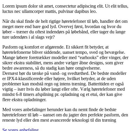
Lorem ipsum dolor sit amet, consectetur adipiscing elit. Ut elit tellus,
luctus nec ullamcorper mattis, pulvinar dapibus leo.
Når du skal finde de helt rigtige høretelefoner til løb, handler det om
meget mere end bare god lyd. Overvej først, hvordan og hvor du
løber – træner du oftest indendørs på løbebånd, eller tager du lange
ture udendørs i al slags vejr?
Pasform og komfort er afgørende. Et sikkert fit betyder, at
høretelefonerne bliver siddende, uanset tempo, sved og bevægelse.
Mange løbere foretrækker modeller med “earhooks” eller vinger, der
sikrer ekstra stabilitet, mens andre vælger åbne designs, som giver
bedre awareness, så du stadig kan høre omgivelserne.
Dernæst bør du tænke på vand- og svedtæthed. De bedste modeller
er IPX4-klassificerede eller højere, hvilket betyder, at de uden
problemer kan modstå regn og intens træning. Batteritiden er også
vigtig – især hvis du løber langt eller ofte. Vælg høretelefoner med
mindst 6-8 timers afspilning pr. opladning og et etui, der kan give
flere ekstra opladninger.
Med vores anbefalinger herunder kan du nemt finde de bedste
høretelefoner til løb – uanset om du jagter den perfekte pasform, den
reneste lyd eller den mest avancerede teknologi til din træning
Se vores anbefaling