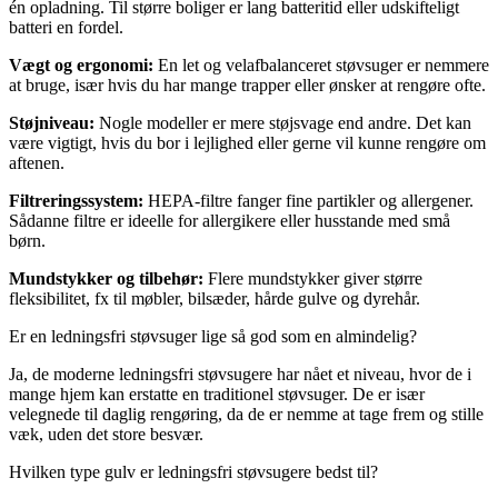
én opladning. Til større boliger er lang batteritid eller udskifteligt
batteri en fordel.
Vægt og ergonomi:
En let og velafbalanceret støvsuger er nemmere
at bruge, især hvis du har mange trapper eller ønsker at rengøre ofte.
Støjniveau:
Nogle modeller er mere støjsvage end andre. Det kan
være vigtigt, hvis du bor i lejlighed eller gerne vil kunne rengøre om
aftenen.
Filtreringssystem:
HEPA-filtre fanger fine partikler og allergener.
Sådanne filtre er ideelle for allergikere eller husstande med små
børn.
Mundstykker og tilbehør:
Flere mundstykker giver større
fleksibilitet, fx til møbler, bilsæder, hårde gulve og dyrehår.
Er en ledningsfri støvsuger lige så god som en almindelig?
Ja, de moderne ledningsfri støvsugere har nået et niveau, hvor de i
mange hjem kan erstatte en traditionel støvsuger. De er især
velegnede til daglig rengøring, da de er nemme at tage frem og stille
væk, uden det store besvær.
Hvilken type gulv er ledningsfri støvsugere bedst til?