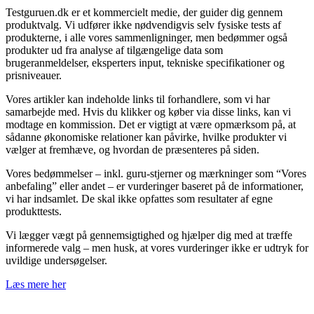
⁦Testguruen.dk⁩ er et kommercielt medie, der guider dig gennem
produktvalg. Vi udfører ikke nødvendigvis selv fysiske tests af
produkterne, i alle vores sammenligninger, men bedømmer også
produkter ud fra analyse af tilgængelige data som
brugeranmeldelser, eksperters input, tekniske specifikationer og
prisniveauer.
Vores artikler kan indeholde links til forhandlere, som vi har
samarbejde med. Hvis du klikker og køber via disse links, kan vi
modtage en kommission. Det er vigtigt at være opmærksom på, at
sådanne økonomiske relationer kan påvirke, hvilke produkter vi
vælger at fremhæve, og hvordan de præsenteres på siden.
Vores bedømmelser – inkl. guru-stjerner og mærkninger som “Vores
anbefaling” eller andet – er vurderinger baseret på de informationer,
vi har indsamlet. De skal ikke opfattes som resultater af egne
produkttests.
Vi lægger vægt på gennemsigtighed og hjælper dig med at træffe
informerede valg – men husk, at vores vurderinger ikke er udtryk for
uvildige undersøgelser.
Læs mere her