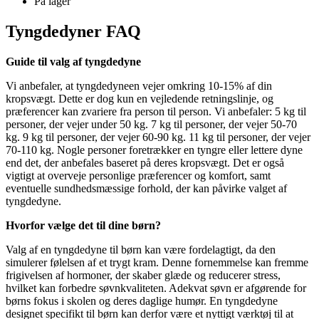
På lager
Tyngdedyner FAQ
Guide til valg af tyngdedyne
Vi anbefaler, at tyngdedyneen vejer omkring 10-15% af din
kropsvægt. Dette er dog kun en vejledende retningslinje, og
præferencer kan zvariere fra person til person. Vi anbefaler: 5 kg til
personer, der vejer under 50 kg. 7 kg til personer, der vejer 50-70
kg. 9 kg til personer, der vejer 60-90 kg. 11 kg til personer, der vejer
70-110 kg. Nogle personer foretrækker en tyngre eller lettere dyne
end det, der anbefales baseret på deres kropsvægt. Det er også
vigtigt at overveje personlige præferencer og komfort, samt
eventuelle sundhedsmæssige forhold, der kan påvirke valget af
tyngdedyne.
Hvorfor vælge det til dine børn?
Valg af en tyngdedyne til børn kan være fordelagtigt, da den
simulerer følelsen af et trygt kram. Denne fornemmelse kan fremme
frigivelsen af hormoner, der skaber glæde og reducerer stress,
hvilket kan forbedre søvnkvaliteten. Adekvat søvn er afgørende for
børns fokus i skolen og deres daglige humør. En tyngdedyne
designet specifikt til børn kan derfor være et nyttigt værktøj til at