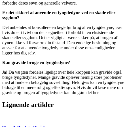
forbedre deres søvn og generelle velvære.
Er det sikkert at anvende en tyngdedyne ved en skade eller
sygdom?
Det anbefales at konsultere en læge før brug af en tyngdedyne, især
hvis du er i tvivl om dens egnethed i forhold til en eksisterende
skade eller sygdom. Det er vigtigt at være sikker på, at brugen af
dynen ikke vil forværre din tilstand. Den endelige beslutning og
ansvar for at anvende tyngdedyne under disse omstændigheder
ligger hos dig selv.
Kan gravide bruge en tyngdedyne?
Ja! Da vægten fordeles ligeligt over hele kroppen kan gravide også
bruge tyngdedyner. Mange gravide oplever nemlig store problemer
med at finde en behagelig sovestilling. Heldigvis kan en tyngdedyne
bidrage til en mere rolig og effektiv søvn. Hvis du vil læse mere om
gravide og brugen af tyngdedyner kan du gøre det her.
Lignende artikler