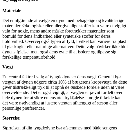
Materiale
Det er afgørende at vælge en dyne med behagelige og kvalitetsrige
materialer. Økologiske eller allergivenlige stoffer kan være et vigtigt
valg for nogle, mens andre måske foretrækker materialer som
bomuld for dens åndbarhed eller syntetiske stoffer for deres
holdbarhed. Overvej også typen af fyld, hvilket kan variere fra plast-
til glaskugler eller naturlige alternativer. Dette valg påvirker ikke blot
dynens følelse, men også dens evne til at isolere og tilpasse sig
forskellige temperaturforhold.
Vægt
En central faktor i valg af tyngdedyne er dens vægt. Generelt bør
vægten af dynen udgøre cirka 10% af brugerens kropsvægt, da dette
giver tilstrækkeligt tryk til at opnå de ønskede fordele uden at være
overvældende. Det er også vigtigt, at vægten er jævnt fordelt over
hele dynen for at sikre en ensartet trykfølelse. I nogle tilfælde kan
det være nødvendigt at justere vægten afhængigt af sæson eller
personlige præferencer.
Størrelse
Størrelsen af din tyngdedyne bør afstemmes med både sengens