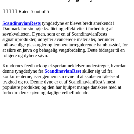





Rated 5 out of 5
ScandinavianRests
tyngdedyne er blevet bredt anerkendt i
Danmark for sin høje kvalitet og effektivitet i forbedring af
søvnkvaliteten. Dynen, som er en af ScandinavianRests
signaturprodukter, udnytter avancerede materialer, herunder
miljøvenlige glaskugler og temperaturregulerende bambus-stof, for
at sikre en jævn og behagelig vægtfordeling. Dette bidrager til en
roligere og dybere søvn.
Kundernes feedback og ekspertanmeldelser understreger, hvordan
denne tyngdedyne fra
ScandinavianRest
skiller sig ud fra
konkurrenterne, især gennem sin evne til at skabe en følelse af
tryghed og ro. Denne dyne er et af ScandinavianRest’s mest
populære produkter, og den har hjulpet mange danskere med at
forbedre deres søvn og daglige velbefindende.