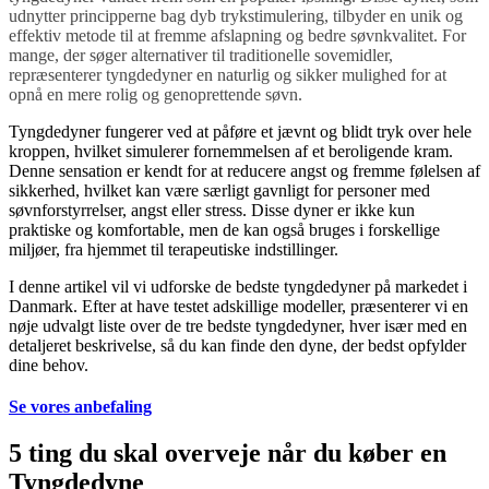
udnytter principperne bag dyb trykstimulering, tilbyder en unik og
effektiv metode til at fremme afslapning og bedre søvnkvalitet. For
mange, der søger alternativer til traditionelle sovemidler,
repræsenterer tyngdedyner en naturlig og sikker mulighed for at
opnå en mere rolig og genoprettende søvn.
Tyngdedyner fungerer ved at påføre et jævnt og blidt tryk over hele
kroppen, hvilket simulerer fornemmelsen af et beroligende kram.
Denne sensation er kendt for at reducere angst og fremme følelsen af
sikkerhed, hvilket kan være særligt gavnligt for personer med
søvnforstyrrelser, angst eller stress. Disse dyner er ikke kun
praktiske og komfortable, men de kan også bruges i forskellige
miljøer, fra hjemmet til terapeutiske indstillinger.
I denne artikel vil vi udforske de bedste tyngdedyner på markedet i
Danmark. Efter at have testet adskillige modeller, præsenterer vi en
nøje udvalgt liste over de tre bedste tyngdedyner, hver især med en
detaljeret beskrivelse, så du kan finde den dyne, der bedst opfylder
dine behov.
Se vores anbefaling
5 ting du skal overveje når du køber en
Tyngdedyne