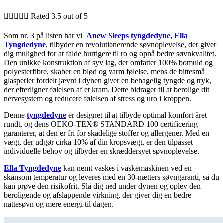





Rated 3.5 out of 5
Som nr. 3 på listen har vi
Anew Sleeps tyngdedyne, Ella
Tyngdedyne
, tilbyder en revolutionerende søvnoplevelse, der giver
dig mulighed for at falde hurtigere til ro og opnå bedre søvnkvalitet.
Den unikke konstruktion af syv lag, der omfatter 100% bomuld og
polyesterfibre, skaber en blød og varm følelse, mens de bittesmå
glasperler fordelt jævnt i dynen giver en behagelig tyngde og tryk,
der efterligner følelsen af et kram. Dette bidrager til at berolige dit
nervesystem og reducere følelsen af stress og uro i kroppen.
Denne
tyngdedyne
er designet til at tilbyde optimal komfort året
rundt, og dens OEKO-TEX® STANDARD 100 certificering
garanterer, at den er fri for skadelige stoffer og allergener. Med en
vægt, der udgør cirka 10% af din kropsvægt, er den tilpasset
individuelle behov og tilbyder en skræddersyet søvnoplevelse.
Ella Tyngdedyne
kan nemt vaskes i vaskemaskinen ved en
skånsom temperatur og leveres med en 30-nætters søvngaranti, så du
kan prøve den risikofrit. Slå dig ned under dynen og oplev den
beroligende og afslappende virkning, der giver dig en bedre
nattesøvn og mere energi til dagen.