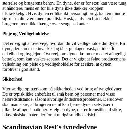
størrelse og brugerens behov. En dyne, der er for stor, kan være tung
at håndtere, mens en for lille dyne ikke dækker kroppen
tilstrækkeligt. Hvis dynen er tiltænkt personligt brug, kan en mindre
størrelse ofte være mere praktisk. Husk, at dynen bør dække
brugeren, men ikke hænge over sengens kanter.
Pleje og Vedligeholdelse
Det er vigtigt at overveje, hvordan du vil vedligeholde din dyne. En
dyne, der kan maskinvaskes og tåler gentagen vask, er ideel for
enkelhed og hygiejne. Overvej, om dynen kommer med et aftageligt
betræk, som kan vaskes separat. Det er vigtigt at følge producentens
vejledning om pleje og vedligeholdelse for at sikre, at dynen
forbliver i god stand.
Sikkerhed
Vær særligt opmærksom på sikkerheden ved brug af tyngdedyner.
De er typisk ikke anbefalet til små børn og personer med visse
helbredstilstande, såsom alvorlige åndedrætsproblemer. Derudover
skal man sikre, at brugeren nemt kan fjerne dynen selv, især i
tilfælde af nødsituationer. Vælg en dyne, der er fremstillet af sikre,
ikke-toksiske materialer for at undgå sundhedsrisici.
Scandinavian Rest's tyngdedyne​