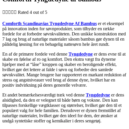





Rated 4 out of 5
Comforth Scandinavias Tyngdedyne Af Bambus
er et eksempel
på innovation inden for søvnprodukter, som tilbyder en række
fordele for at forbedre søvnkvaliteten. Den unikke konstruktion med
7 lag og brug af naturlige materialer såsom bambus gør dynen til en
pålidelig løsning for en behagelig nattesøvn hele året rundt.
En af de primære fordele ved denne
Tyngdedyne
er dens evne til at
skabe en følelse af ro og komfort. Den ekstra vægt fra dynerne
hjælper med at “låse” kroppen og skaber en beroligende effekt,
hvilket gør det lettere at falde i søvn og forbedre den samlede
søvnkvalitet. Mange brugere har rapporteret en markant reduktion af
stress og angstniveauer ved brug af denne dyne, hvilket har en
positiv indvirkning på deres generelle velvære.
Et andet bemærkelsesværdigt træk ved denne
Tyngdedyne
er dens
alsidighed, da den er velegnet til både børn og voksne. Den kan
tilpasses forskellige vægtklasser og størrelser, hvilket gør den til et
populært valg for hele familien. Derudover er dynen fremstillet af
naturlige materialer, hvilket gør den ideel for dem, der ønsker at
undgå syntetiske stoffer og kemikalier i deres sengetøj.