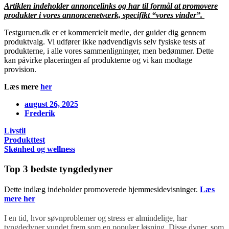
Artiklen indeholder annoncelinks og har til formål at promovere
produkter i vores annoncenetværk, specifikt “vores vinder”.
⁦Testguruen.dk⁩ er et kommercielt medie, der guider dig gennem
produktvalg. Vi udfører ikke nødvendigvis selv fysiske tests af
produkterne, i alle vores sammenligninger, men bedømmer. Dette
kan påvirke placeringen af produkterne og vi kan modtage
provision.
Læs mere
her
august 26, 2025
Frederik
Livstil
Produkttest
Skønhed og wellness
Top 3 bedste tyngdedyner
Dette indlæg indeholder promoverede hjemmesidevisninger.
Læs
mere her
I en tid, hvor søvnproblemer og stress er almindelige, har
tyngdedyner vundet frem som en populær løsning. Disse dyner, som