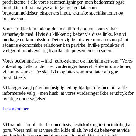
produkterne, i alle vores sammenligninger, men bedømmer også
produkter ud fra analyse af tilgængelige data som
brugeranmeldelser, eksperters input, tekniske specifikationer og
prisniveauer.
Vores artikler kan indeholde links til forhandlere, som vi har
samarbejde med. Hvis du klikker og køber via disse links, kan vi
modtage en kommission. Det er vigtigt at være opmærksom på, at
sådanne økonomiske relationer kan påvirke, hvilke produkter vi
vælger at fremhæve, og hvordan de præsenteres på siden.
Vores bedømmelser – inkl. guru-stjerner og mærkninger som “Vores
anbefaling” eller andet – er vurderinger baseret på de informationer,
vi har indsamlet. De skal ikke opfattes som resultater af egne
produkttests.
Vi lægger vægt på gennemsigtighed og hjælper dig med at træffe
informerede valg – men husk, at vores vurderinger ikke er udtryk for
uvildige undersøgelser.
Læs mere her
Vi brænder for alt, der har med tests, testteknik og testmetodologi at
gøre. Vores mål er at være din kilde til alt, hvad du behøver at vide
om forskellige versioner af nye smarte produkter på markedet.