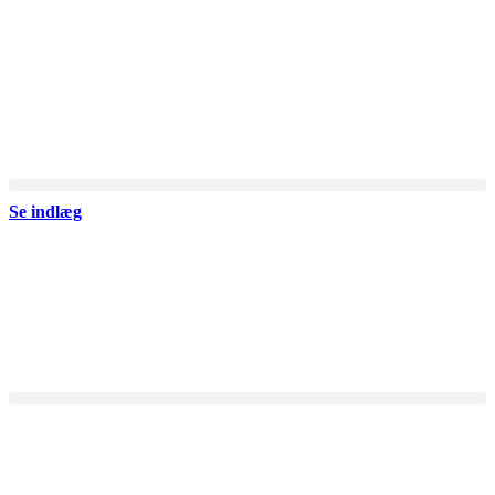
Videre
til
indhold
Se indlæg