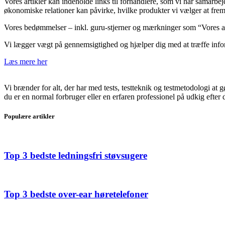
Vores artikler kan indeholde links til forhandlere, som vi har samarb
økonomiske relationer kan påvirke, hvilke produkter vi vælger at fr
Vores bedømmelser – inkl. guru-stjerner og mærkninger som “Vores anbe
Vi lægger vægt på gennemsigtighed og hjælper dig med at træffe infor
Læs mere her
Vi brænder for alt, der har med tests, testteknik og testmetodologi at
du er en normal forbruger eller en erfaren professionel på udkig efter de
Populære artikler
Top 3 bedste ledningsfri støvsugere
Top 3 bedste over-ear høretelefoner