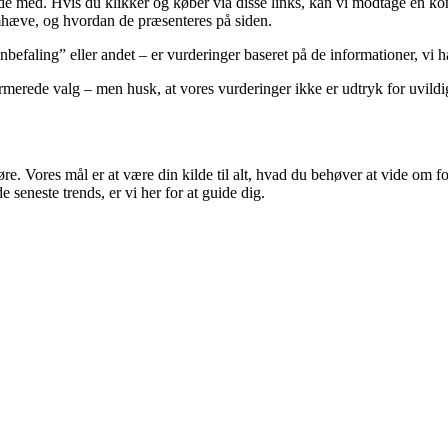
ejde med. Hvis du klikker og køber via disse links, kan vi modtage en 
emhæve, og hvordan de præsenteres på siden.
faling” eller andet – er vurderinger baseret på de informationer, vi har
merede valg – men husk, at vores vurderinger ikke er udtryk for uvildi
 gøre. Vores mål er at være din kilde til alt, hvad du behøver at vide om
 seneste trends, er vi her for at guide dig.