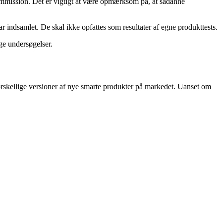
kommission. Det er vigtigt at være opmærksom på, at sådanne
 indsamlet. De skal ikke opfattes som resultater af egne produkttests.
ge undersøgelser.
 forskellige versioner af nye smarte produkter på markedet. Uanset om