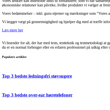
Vores artikler kan indeholde links til forhandlere, som vi har samarb
økonomiske relationer kan påvirke, hvilke produkter vi vælger at fr
Vores bedømmelser – inkl. guru-stjerner og mærkninger som “Vores anbe
Vi lægger vægt på gennemsigtighed og hjælper dig med at træffe infor
Læs mere her
Vi brænder for alt, der har med tests, testteknik og testmetodologi at
du er en normal forbruger eller en erfaren professionel på udkig efter de
Populære artikler
Top 3 bedste ledningsfri støvsugere
Top 3 bedste over-ear høretelefoner