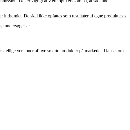
kommission. Det er vigtigt at være opmærksom på, at sådanne
 indsamlet. De skal ikke opfattes som resultater af egne produkttests.
ge undersøgelser.
 forskellige versioner af nye smarte produkter på markedet. Uanset om