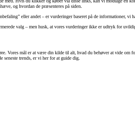
ejde med. Hvis du klikker og køber via disse links, kan vi modtage en 
emhæve, og hvordan de præsenteres på siden.
faling” eller andet – er vurderinger baseret på de informationer, vi har
merede valg – men husk, at vores vurderinger ikke er udtryk for uvildi
 gøre. Vores mål er at være din kilde til alt, hvad du behøver at vide om
 seneste trends, er vi her for at guide dig.