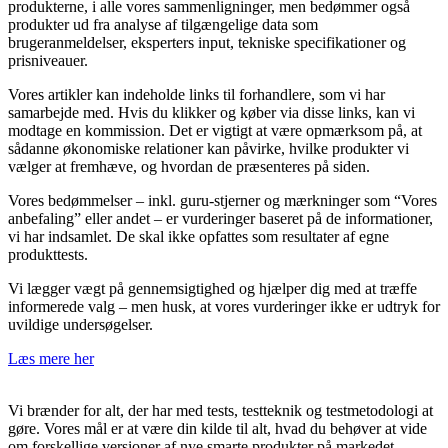
produkterne, i alle vores sammenligninger, men bedømmer også
produkter ud fra analyse af tilgængelige data som
brugeranmeldelser, eksperters input, tekniske specifikationer og
prisniveauer.
Vores artikler kan indeholde links til forhandlere, som vi har
samarbejde med. Hvis du klikker og køber via disse links, kan vi
modtage en kommission. Det er vigtigt at være opmærksom på, at
sådanne økonomiske relationer kan påvirke, hvilke produkter vi
vælger at fremhæve, og hvordan de præsenteres på siden.
Vores bedømmelser – inkl. guru-stjerner og mærkninger som “Vores
anbefaling” eller andet – er vurderinger baseret på de informationer,
vi har indsamlet. De skal ikke opfattes som resultater af egne
produkttests.
Vi lægger vægt på gennemsigtighed og hjælper dig med at træffe
informerede valg – men husk, at vores vurderinger ikke er udtryk for
uvildige undersøgelser.
Læs mere her
Vi brænder for alt, der har med tests, testteknik og testmetodologi at
gøre. Vores mål er at være din kilde til alt, hvad du behøver at vide
om forskellige versioner af nye smarte produkter på markedet.